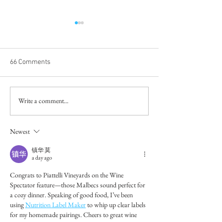
66 Comments
Write a comment...
Six new 90+ ratings from
New 2020 Wine S
Tim Atkin
Feature
Newest
镇华 莫
a day ago
Congrats to Piattelli Vineyards on the Wine 
Spectator feature—those Malbecs sound perfect for 
a cozy dinner. Speaking of good food, I’ve been 
using 
Nutrition Label Maker
 to whip up clear labels 
for my homemade pairings. Cheers to great wine 