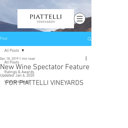
Post
All Posts
Dec 18, 2019
1 min read
All Posts
New Wine Spectator Feature
Ratings & Awards
Updated:
Jan 6, 2020
FOR PIATTELLI VINEYARDS
Vineyard News