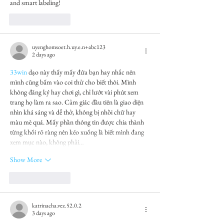
and smart labeling!
Like
Reply
uyenghomsoet.h.uy.e.n+abc123
2 days ago
33win
 dạo này thấy mấy đứa bạn hay nhắc nên 
mình cũng bấm vào coi thử cho biết thôi. Mình 
không đăng ký hay chơi gì, chỉ lướt vài phút xem 
trang họ làm ra sao. Cảm giác đầu tiên là giao diện 
nhìn khá sáng và dễ thở, không bị nhồi chữ hay 
màu mè quá. Mấy phần thông tin được chia thành 
từng khối rõ ràng nên kéo xuống là biết mình đang 
xem mục nào, không phải…
Show More
Like
Reply
katrinacha.vez.52.0.2
3 days ago