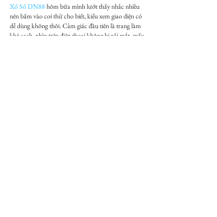
Xổ Số DN88
 hôm bữa mình lướt thấy nhắc nhiều 
nên bấm vào coi thử cho biết, kiểu xem giao diện có 
dễ dùng không thôi. Cảm giác đầu tiên là trang làm 
khá sạch, nhìn trên điện thoại không bị rối mắt, mấy 
mục chính để ngay ngắn nên tìm thông tin nhanh. 
Mình có nghía qua phần nạp rút, họ ghi xử lý siêu 
tốc và cách trình bày cũng rõ ràng, nhìn phát hiểu 
chứ không phải…
Show More
Like
Reply
savannapatt.er.s.on.7.0.4
5 days ago
Winaz
 mình mới lướt thử vì thấy bạn bè nhắc hoài, 
kiểu tò mò xem trang làm ra sao thôi. Vào cái là 
thấy họ chia nội dung thành từng khối rõ ràng, nhìn 
không bị rối mắt như nhiều site khác. Mình để ý 
phần giới thiệu có nhắc mốc gia nhập thị trường 
Việt Nam từ T11 2025, viết ngắn gọn nên đọc qua 